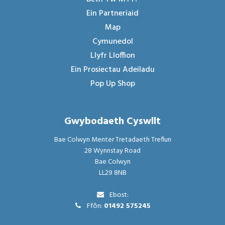
Ein Partneriaid
Map
Cymunedol
Llyfr Lloffion
Ein Prosiectau Adeiladu
Pop Up Shop
Gwybodaeth Cyswllt
Bae Colwyn Menter Tretadaeth Treflun
28 Wynnstay Road
Bae Colwyn
LL29 8NB
Ebost:
Ffôn:
01492
575245