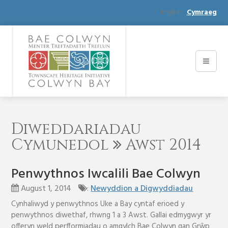
English
Cymraeg
Diweddariadau
Cymunedol
Awst 2014
Penwythnos Iwcalili Bae Colwyn
August 1, 2014
:
Newyddion a Digwyddiadau
Cynhaliwyd y penwythnos Uke a Bay cyntaf erioed y
penwythnos diwethaf, rhwng 1 a 3 Awst. Gallai edmygwyr yr
offeryn weld perfformiadau o amgylch Bae Colwyn gan Grŵp